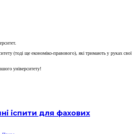
ерситет.
тету (тоді ще економіко-правового), які тримають у руках свої
нашого університету!
ні іспити для фахових