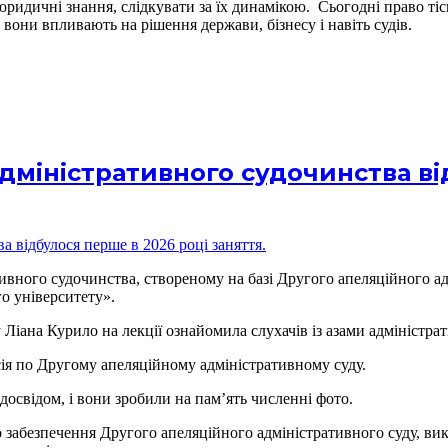
идичні знання, слідкувати за їх динамікою. Сьогодні право тіс
они впливають на рішення держави, бізнесу і навіть судів.
дміністративного судочинства ві
ивного судочинства, створеному на базі Другого апеляційного ад
о університету».
 Ліана Курило на лекції ознайомила слухачів із азами адміністра
ія по Другому апеляційному адміністративному суду.
 досвідом, і вони зробили на пам’ять численні фото.
о забезпечення Другого апеляційного адміністративного суду, викл