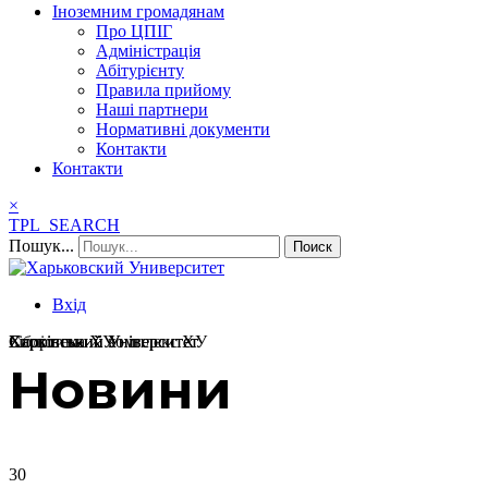
Іноземним громадянам
Про ЦПІГ
Адміністрація
Абітурієнту
Правила прийому
Наші партнери
Нормативні документи
Контакти
Контакти
×
TPL_SEARCH
Пошук...
Поиск
Вхід
Харківський Університет
Бібліотека ХУ
Спортивний комплекс ХУ
Харківський Університет
Новини
30