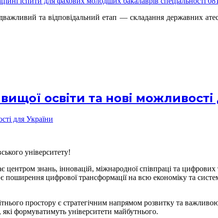
дважливий та відповідальний етап — складання державних атеста
вищої освіти та нові можливості
вського університету!
тає центром знань, інновацій, міжнародної співпраці та цифрових
м є поширення цифрової трансформації на всю економіку та систем
світнього простору є стратегічним напрямом розвитку та важлив
які формуватимуть університети майбутнього.