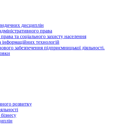
ридичних дисциплін
адміністративного права
 права та соціального захисту населення
та інформаційних технологій
ового забезпечення підприємницької діяльності.
товки
ичного розвитку
іяльності
 бізнесу
циплін