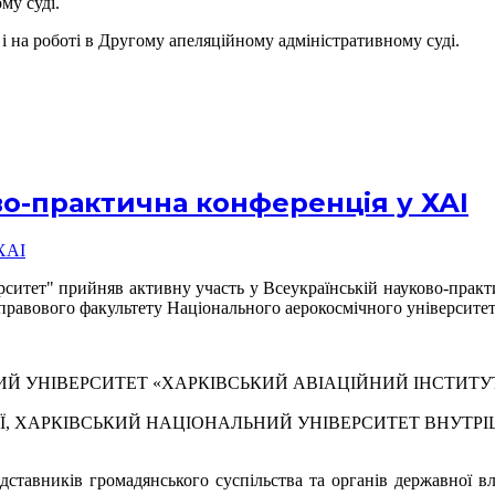
му суді.
 і на роботі в Другому апеляційному адміністративному суді.
во-практична конференція у ХАІ
рситет" прийняв активну участь у Всеукраїнській науково-практи
правового факультету Національного аерокосмічного університет
Й УНІВЕРСИТЕТ «ХАРКІВСЬКИЙ АВІАЦІЙНИЙ ІНСТИТУ
Ї, ХАРКІВСЬКИЙ НАЦІОНАЛЬНИЙ УНІВЕРСИТЕТ ВНУТРІ
редставників громадянського суспільства та органів державної 