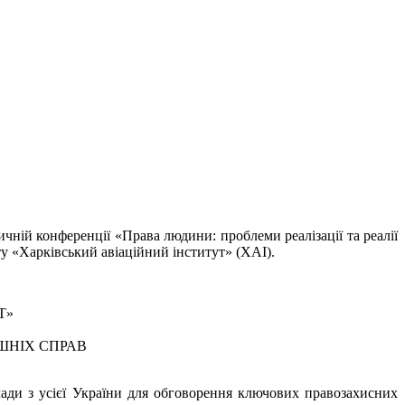
чній конференції «Права людини: проблеми реалізації та реалії
у «Харківський авіаційний інститут» (ХАІ).
Т»
ШНІХ СПРАВ
влади з усієї України для обговорення ключових правозахисних