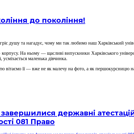
окоління до покоління!
 гріє душу та нагадує, чому ми так любимо наш Харківський унів
 корпусу. На ньому — щасливі випускники Харківського універси
і, усміхається маленька дівчинка.
стю вітаємо її — вже не як малечу на фото, а як першокурсницю 
 завершилися державні атестацій
сті 081 Право