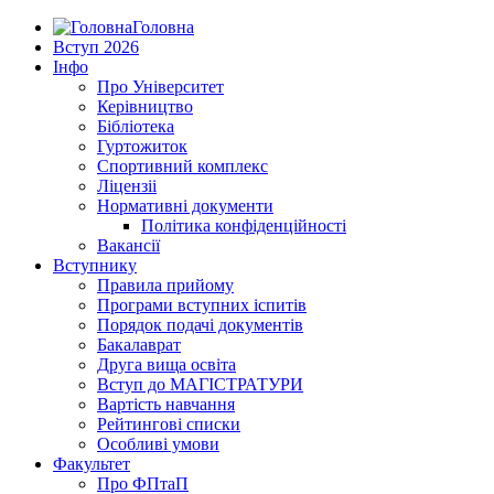
Головна
Вступ 2026
Інфо
Про Університет
Керівництво
Бібліотека
Гуртожиток
Спортивний комплекс
Ліцензіі
Нормативні документи
Політика конфіденційності
Вакансії
Вступнику
Правила прийому
Програми вступних іспитів
Порядок подачі документів
Бакалаврат
Друга вища освіта
Вступ до МАГІСТРАТУРИ
Вартість навчання
Рейтингові списки
Особливі умови
Факультет
Про ФПтаП