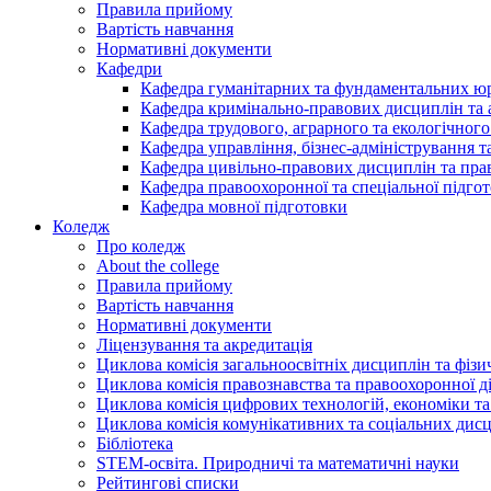
Правила прийому
Вартість навчання
Нормативні документи
Кафедри
Кафедра гуманітарних та фундаментальних ю
Кафедра кримінально-правових дисциплін та 
Кафедра трудового, аграрного та екологічного
Кафедра управління, бізнес-адміністрування 
Кафедра цивільно-правових дисциплін та прав
Кафедра правоохоронної та спеціальної підго
Кафедра мовної підготовки
Коледж
Про коледж
About the college
Правила прийому
Вартість навчання
Нормативні документи
Ліцензування та акредитація
Циклова комісія загальноосвітніх дисциплін та фіз
Циклова комісія правознавства та правоохоронної д
Циклова комісія цифрових технологій, економіки та
Циклова комісія комунікативних та соціальних дис
Бібліотека
STEM-освіта. Природничі та математичні науки
Рейтингові списки