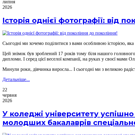
липня
2026
Історія однієї фотографії: від п
Сьогодні ми хочемо поділитися з вами особливою історією, яка
Цей знімок був зроблений 17 років тому біля нашого головного
дипломи. І серед цієї веселої компанії, на руках у своєї мами Ол
Минули роки, дівчинка виросла... І сьогодні ми з великою раді
Детальніше...
22
червня
2026
У коледжі університету успішно
молодших бакалаврів спеціально