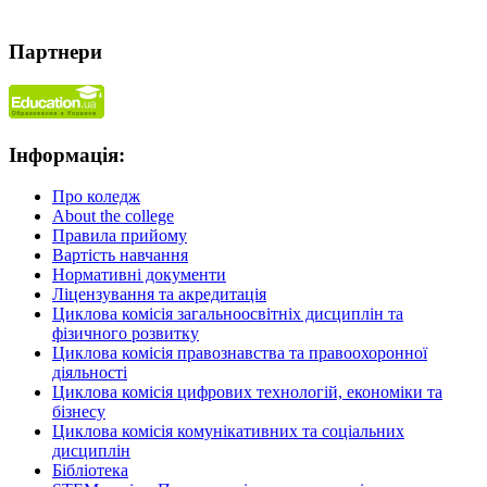
Партнери
Інформація:
Про коледж
About the college
Правила прийому
Вартість навчання
Нормативні документи
Ліцензування та акредитація
Циклова комісія загальноосвітніх дисциплін та
фізичного розвитку
Циклова комісія правознавства та правоохоронної
діяльності
Циклова комісія цифрових технологій, економіки та
бізнесу
Циклова комісія комунікативних та соціальних
дисциплін
Бібліотека