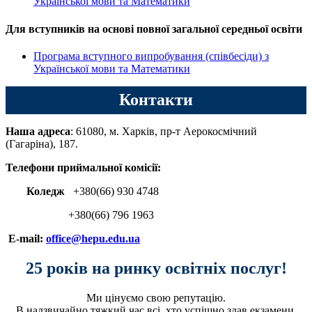
Української мови та Математики
Для вступників на основі повної загальної середньої освіти
Програма вступного випробування (співбесіди) з
Української мови та Математики
Контакти
Наша адреса
: 61080, м. Харків, пр-т Аерокосмічний
(Гагаріна), 187.
Телефони приймальної комісії:
Коледж
+380(66) 930 4748
+380(66) 796 1963
E-mail:
office@hepu.edu.ua
25 років на ринку освітніх послуг!
Ми цінуємо свою репутацію.
В надзвичайно тяжкий час всі, хто успішно здав екзамени,