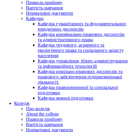
Правила прийому
Вартість навчання
Нормативні документи
Кафедри
Кафедра гуманітарних та фундаментальних
юридичних дисциплін
Кафедра кримінально-правових дисциплін
та адміністративного права
Кафедра трудового, аграрного та
екологічного права та соціального захисту
населення
Кафедра управління, бізнес-адміністрування
та інформаційних технологій
Кафедра цивільно-правових дисциплін та
правового забезпечення підприємницької
діяльності.
Кафедра правоохоронної та спеціальної
підготовки
Кафедра мовної підготовки
Коледж
Про коледж
About the college
Правила прийому
Вартість навчання
Нормативні документи