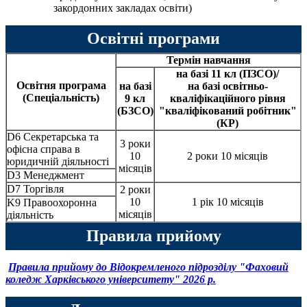
закордонних закладах освіти)
Освітні програми
Термін навчання
на базі 11 кл (ПЗСО)/
Освітня програма
на базі
на базі освітньо-
(Спеціальність)
9 кл
кваліфікаційного рівня
(БЗСО)
"кваліфікований робітник"
(КР)
D6 Секретарська та
3 роки
офісна справа в
10
2 роки 10 місяців
юридичній діяльності
місяців
D3 Менеджмент
D7 Торгівля
2 роки
10
1 рік 10 місяців
K9 Правоохоронна
місяців
діяльність
Правила прийому
Правила прийому до Відокремленого підрозділу "Фаховий
коледж Харківського університету" 2026 р.