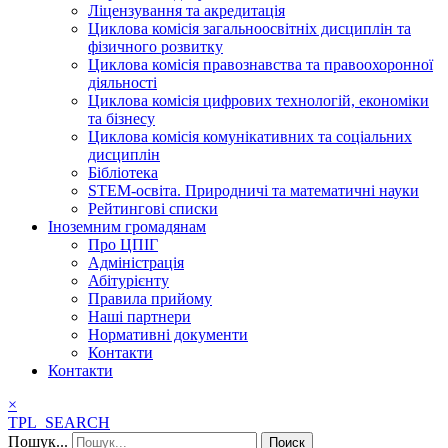
Ліцензування та акредитація
Циклова комісія загальноосвітніх дисциплін та
фізичного розвитку
Циклова комісія правознавства та правоохоронної
діяльності
Циклова комісія цифрових технологій, економіки
та бізнесу
Циклова комісія комунікативних та соціальних
дисциплін
Бібліотека
STEM-освіта. Природничі та математичні науки
Рейтингові списки
Іноземним громадянам
Про ЦПІГ
Адміністрація
Абітурієнту
Правила прийому
Наші партнери
Нормативні документи
Контакти
Контакти
×
TPL_SEARCH
Пошук...
Поиск