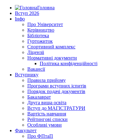
Головна
Вступ 2026
Інфо
Про Університет
Керівництво
Бібліотека
Гуртожиток
Спортивний комплекс
Ліцензіі
Нормативні документи
Політика конфіденційності
Вакансії
Вступнику
Правила прийому
Програми вступних іспитів
Порядок подачі документів
Бакалаврат
Друга вища освіта
Вступ до МАГІСТРАТУРИ
Вартість навчання
Рейтингові списки
Особливі умови
Факультет
Про ФПтаП