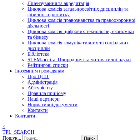
Ліцензування та акредитація
Циклова комісія загальноосвітніх дисциплін та
фізичного розвитку
Циклова комісія правознавства та правоохоронної
діяльності
Циклова комісія цифрових технологій, економіки
та бізнесу
Циклова комісія комунікативних та соціальних
дисциплін
Бібліотека
STEM-освіта. Природничі та математичні науки
Рейтингові списки
Іноземним громадянам
Про ЦПІГ
Адміністрація
Абітурієнту
Правила прийому
Наші партнери
Нормативні документи
Контакти
Контакти
×
TPL_SEARCH
Пошук...
Поиск