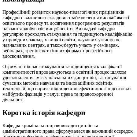
Професійний розвиток науково-педагогічних працівників
кафедри є важливою складовою забезпечення високої якості
освітнього процесу та досягнення програмних результатів
навчання здобувачів вищої освіти. Викладачі кафедри
регулярно проходять стажування та підвищують кваліфікацію
у провідних закладах вищої освіти, наукових установах,
навчальних центрах, а також беруть участь у семінарах,
вебінарах, тренінгах та інших формах професійного
вдосконалення.
Отримані під час стажування та підвищення кваліфікації
компетентності впроваджуються в освітній процес шляхом
удосконалення змісту навчальних дисциплін, застосування
сучасних методів навчання та інноваційних освітніх
технологій, що сприяє підвищенню ефективності підготовки
майбутніх фахівців у галузі права та правоохоронної
діяльності.
Коротка історія кафедри
Кафедра кримінально-правових дисциплін та
адміністративного права сформувалася як важливий осередок
підготовки фахівців у сфері права та правоохоронної