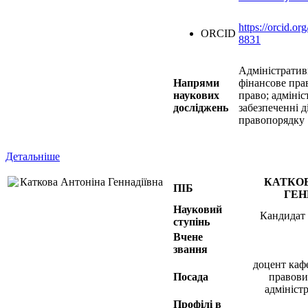
https://orcid.o
ORCID
8831
Адміністратив
Напрями
фінансове пра
наукових
право; адміні
досліджень
забезпеченні д
правопорядку
Детальніше
КАТКО
ПІБ
ГЕН
Науковий
Кандидат
ступінь
Вчене
звання
доцент каф
Посада
правови
адмініст
Профілі в