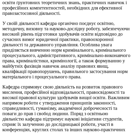
освіти ґрунтовних теоретичних знань, практичних навичок і
професійних компетентностей, необхідних для ефективної
правозастосовної діяльності.
У своїй діяльності кафедра органічно поєднує освітню,
методичну, виховну та науково-дослідну роботу, забезпечуючи
високий рівень підготовки здобувачів освіти відповідно до
сучасних вимог юридичної практики, правоохоронної
діяльності та державного управління. Особлива увага
приділяється вивченню норм кримінального, кримінального
процесуального, адміністративного, кримінально-виконавчого
права, криміналістики, кримінології, а також формуванню у
майбутніх фахівців навичок аналізу правових явищ,
кваліфікації правопорушень, правильного застосування норм
матеріального і процесуального права.
Кафедра спрямовує свою діяльність на розвиток правового
мислення, професійної відповідальності, правосвідомості та
високої правової культури здобувачів вищої освіти. Важливим
напрямом роботи є утвердження принципів законності,
справедливості, гуманізму, академічної доброчесності та
поваги до прав і свобод людини. Поряд з освітньою
діяльністю кафедра підтримує наукові ініціативи студентів,
сприяє їх залученню до дослідницької роботи, участі в
конференціях, круглих столах та інших науково-практичних