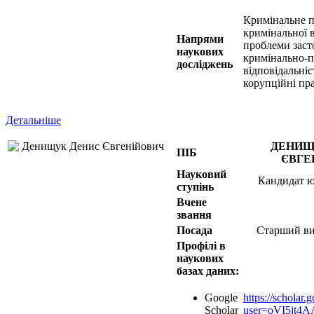
Кримінальне п
кримінальної в
Напрями
проблеми заст
наукових
кримінально-п
досліджень
відповідальніс
корупційні п
Детальніше
ДЕНИЩ
ПІБ
ЄВГЕ
Науковий
Кандидат 
ступінь
Вчене
звання
Посада
Старший ви
Профілі в
наукових
базах даних:
Google
https://scholar.
Scholar
user=oVI5jt4