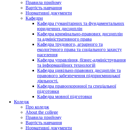
Правила прийому
Вартість навчання
Нормативні документи
Кафедри
Кафедра гуманітарних та фундаментальних
юридичних дисциплін
Кафедра кримінально-правових дисциплін
та адміністративного права
Кафедра трудового, аграрного та
екологічного права та соціального захисту
населення
Кафедра управління, бізнес-адміністрування
та інформаційних технологій
Кафедра цивільно-правових дисциплін та
правового забезпечення підприємницької
діяльності.
Кафедра правоохоронної та спеціальної
підготовки
Кафедра мовної підготовки
Коледж
Про коледж
About the college
Правила прийому
Вартість навчання
Нормативні документи