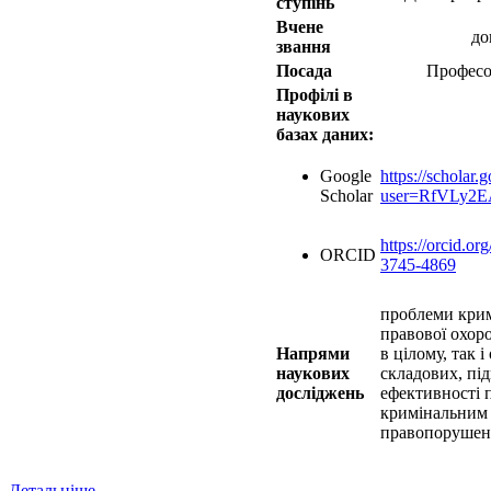
ступінь
Вчене
до
звання
Посада
Професо
Профілі в
наукових
базах даних:
Google
https://scholar.g
Scholar
user=RfVLy2
https://orcid.o
ORCID
3745-4869
проблеми крим
правової охор
Напрями
в цілому, так 
наукових
складових, пі
досліджень
ефективності 
кримінальним
правопоруше
Детальніше