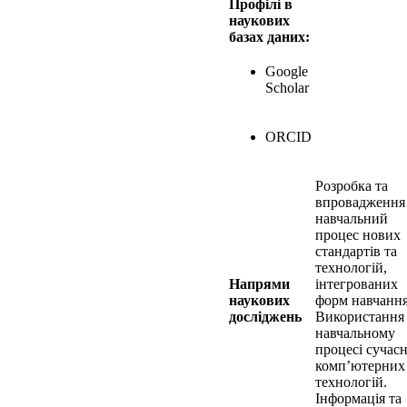
Профілі в
наукових
базах даних:
Google
Scholar
ORCID
Розробка та
впровадження
навчальний
процес нових
стандартів та
технологій,
Напрями
інтегрованих
наукових
форм навчання
досліджень
Використання
навчальному
процесі сучас
комп’ютерних
технологій.
Інформація та