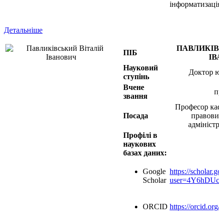
інформатизаці
Детальніше
ПАВЛИКІВ
ПІБ
І
Науковий
Доктор 
ступінь
Вчене
п
звання
Професор ка
Посада
правови
адмініст
Профілі в
наукових
базах даних:
Google
https://scholar.
Scholar
user=4Y6hDU
ORCID
https://orcid.o