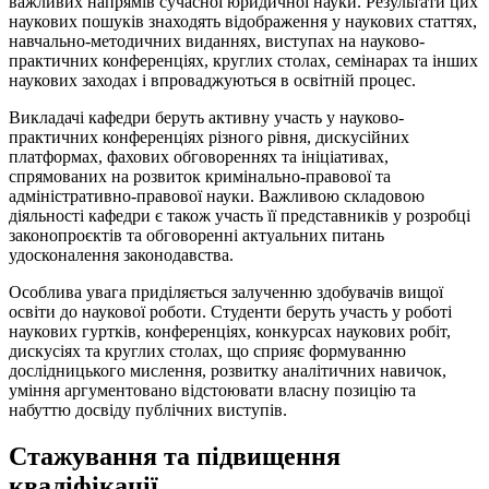
важливих напрямів сучасної юридичної науки. Результати цих
наукових пошуків знаходять відображення у наукових статтях,
навчально-методичних виданнях, виступах на науково-
практичних конференціях, круглих столах, семінарах та інших
наукових заходах і впроваджуються в освітній процес.
Викладачі кафедри беруть активну участь у науково-
практичних конференціях різного рівня, дискусійних
платформах, фахових обговореннях та ініціативах,
спрямованих на розвиток кримінально-правової та
адміністративно-правової науки. Важливою складовою
діяльності кафедри є також участь її представників у розробці
законопроєктів та обговоренні актуальних питань
удосконалення законодавства.
Особлива увага приділяється залученню здобувачів вищої
освіти до наукової роботи. Студенти беруть участь у роботі
наукових гуртків, конференціях, конкурсах наукових робіт,
дискусіях та круглих столах, що сприяє формуванню
дослідницького мислення, розвитку аналітичних навичок,
уміння аргументовано відстоювати власну позицію та
набуттю досвіду публічних виступів.
Стажування та підвищення
кваліфікації