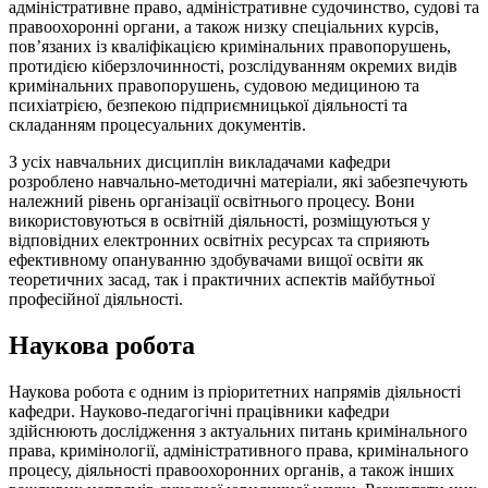
адміністративне право, адміністративне судочинство, судові та
правоохоронні органи, а також низку спеціальних курсів,
пов’язаних із кваліфікацією кримінальних правопорушень,
протидією кіберзлочинності, розслідуванням окремих видів
кримінальних правопорушень, судовою медициною та
психіатрією, безпекою підприємницької діяльності та
складанням процесуальних документів.
З усіх навчальних дисциплін викладачами кафедри
розроблено навчально-методичні матеріали, які забезпечують
належний рівень організації освітнього процесу. Вони
використовуються в освітній діяльності, розміщуються у
відповідних електронних освітніх ресурсах та сприяють
ефективному опануванню здобувачами вищої освіти як
теоретичних засад, так і практичних аспектів майбутньої
професійної діяльності.
Наукова робота
Наукова робота є одним із пріоритетних напрямів діяльності
кафедри. Науково-педагогічні працівники кафедри
здійснюють дослідження з актуальних питань кримінального
права, кримінології, адміністративного права, кримінального
процесу, діяльності правоохоронних органів, а також інших