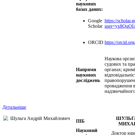
наукових
базах даних:
Google
https://scholar.
Scholar
user=yx8QqO
ORCID
https://orcid.o
Наукова органі
судових та пр
Напрями
органах; крим
наукових
відповідальніс
досліджень
правопорушен
провадження 
надзвичайного
Детальніше
ШУЛЬГ
ПІБ
МИХА
Науковий
Доктор юр