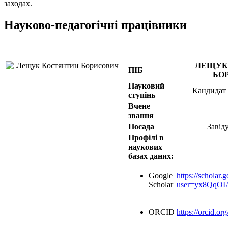
заходах.
Науково-педагогічні працівники
ЛЕЩУК
ПІБ
БО
Науковий
Кандидат
ступінь
Вчене
звання
Посада
Завід
Профілі в
наукових
базах даних:
Google
https://scholar.
Scholar
user=yx8QqO
ORCID
https://orcid.o