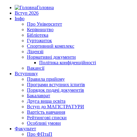
Головна
Вступ 2026
Інфо
Про Університет
Керівництво
Бібліотека
Гуртожиток
Спортивний комплекс
Ліцензіі
Нормативні документи
Політика конфіденційності
Вакансії
Вступнику
Правила прийому
Програми вступних іспитів
Порядок подачі документів
Бакалаврат
Друга вища освіта
Вступ до МАГІСТРАТУРИ
Вартість навчання
Рейтингові списки
Особливі умови
Факультет
Про ФПтаП