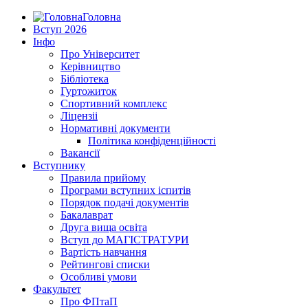
Головна
Вступ 2026
Інфо
Про Університет
Керівництво
Бібліотека
Гуртожиток
Спортивний комплекс
Ліцензіі
Нормативні документи
Політика конфіденційності
Вакансії
Вступнику
Правила прийому
Програми вступних іспитів
Порядок подачі документів
Бакалаврат
Друга вища освіта
Вступ до МАГІСТРАТУРИ
Вартість навчання
Рейтингові списки
Особливі умови
Факультет
Про ФПтаП