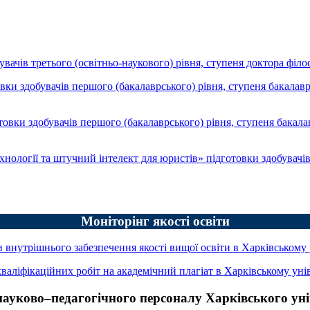
ів третього (освітньо-наукового) рівня, ступеня доктора філосо
здобувачів першого (бакалаврського) рівня, ступеня бакалавр у 
 здобувачів першого (бакалаврського) рівня, ступеня бакалавр 
огії та штучний інтелект для юристів» підготовки здобувачів п
Моніторінг якості освіти
внутрішнього забезпечення якості вищої освіти в Харківському 
аліфікаційних робіт на академічний плагіат в Харківському уні
науково–педагогічного персоналу Харківського уні