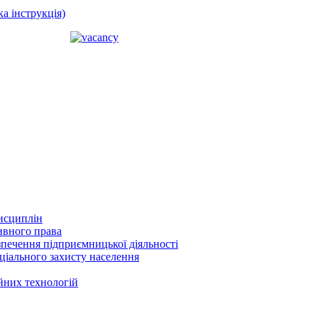
а інструкція)
исциплін
ивного права
печення підприємницької діяльності
оціального захисту населення
ійних технологій