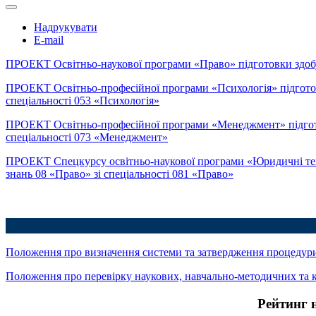
Надрукувати
E-mail
ПРОЕКТ Освітньо-наукової програми «Право» підготовки здобувач
ПРОЕКТ Освітньо-професійної програми «Психологія» підготовки 
спеціальності 053 «Психологія»
ПРОЕКТ Освітньо-професійної програми «Менеджмент» підготовки
спеціальності 073 «Менеджмент»
ПРОЕКТ Спецкурсу освітньо-наукової програми «Юридичні технол
знань 08 «Право» зі спеціальності 081 «Право»
Положення про визначення системи та затвердження процедури 
Положення про перевірку наукових, навчально-методичних та кв
Рейтинг 