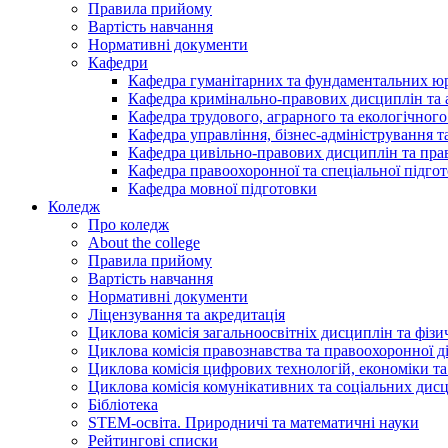
Правила прийому
Вартість навчання
Нормативні документи
Кафедри
Кафедра гуманітарних та фундаментальних ю
Кафедра кримінально-правових дисциплін та 
Кафедра трудового, аграрного та екологічного
Кафедра управління, бізнес-адміністрування 
Кафедра цивільно-правових дисциплін та прав
Кафедра правоохоронної та спеціальної підго
Кафедра мовної підготовки
Коледж
Про коледж
About the college
Правила прийому
Вартість навчання
Нормативні документи
Ліцензування та акредитація
Циклова комісія загальноосвітніх дисциплін та фіз
Циклова комісія правознавства та правоохоронної д
Циклова комісія цифрових технологій, економіки та
Циклова комісія комунікативних та соціальних дис
Бібліотека
STEM-освіта. Природничі та математичні науки
Рейтингові списки