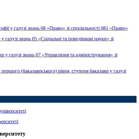
фії у галузі знань 08 «Право» зі спеціальності 081 «Право»
галузі знань 05 «Соціальні та поведінкові науки» зі
у галузі знань 07 «Управління та адміністрування» зі
ершого (бакалаврського) рівня, ступеня бакалавр у галузі
університеті
верситеті
верситету