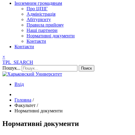
Іноземним громадянам
Про ЦПІГ
Адміністрація
Абітурієнту
Правила прийому
Наші партнери
Нормативні документи
Контакти
Контакти
×
TPL_SEARCH
Пошук...
Поиск
Вхід
Головна
/
Факультет
/
Нормативні документи
Нормативні документи