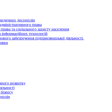
ридичних дисциплін
адміністративного права
 права та соціального захисту населення
та інформаційних технологій
ового забезпечення підприємницької діяльності.
товки
ичного розвитку
іяльності
 бізнесу
циплін