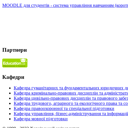
MOODLE для студентів - система управління навчанням (коротк
Партнери
Кафедри
Кафедра гуманітарних та фундаментальних юридичних д
Кафедра кримінально-правових дисциплін та адміністрат
Кафедра цивільно-правових дисциплін та правового забез
Кафедра трудового, аграрного та екологічного права та с
Кафедра правоохоронної та спеціальної підготовки
Кафедра управління, бізнес-адміністрування та інформац
Кафедра мовної підготовки