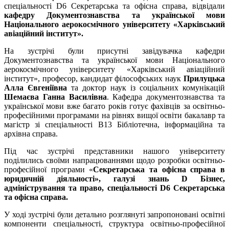
спеціальності D6 Секретарська та офісна справа, відвідали
кафедру Документознавства та української мови
Національного аерокосмічного університету «Харківський
авіаційний інститут».
На зустрічі були присутні завідувачка кафедри
Документознавства та української мови Національного
аерокосмічного університету «Харківський авіаційний
інститут», професор, кандидат філософських наук
Прилуцька
Алла Євгеніївна
та доктор наук із соціальних комунікацій
Шемаєва Ганна Василівна
. Кафедра документознавства та
української мови вже багато років готує фахівців за освітньо-
професійними програмами на рівнях вищої освіти бакалавр та
магістр зі спеціальності B13 Бібліотечна, інформаційна та
архівна справа.
Під час зустрічі представники нашого університету
поділились своїми напрацюваннями щодо розробки освітньо-
професійної програми «
Секретарська та офісна справа в
юридичній діяльності»,
галузі знань D Бізнес,
адміністрування та право, спеціальності D6 Секретарська
та офісна справа.
У ході зустрічі були детально розглянуті запропоновані освітні
компоненти спеціальності, структура освітньо-професійної