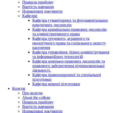
Правила прийому
Вартість навчання
Нормативні документи
Кафедри
Кафедра гуманітарних та фундаментальних
юридичних дисциплін
Кафедра кримінально-правових дисциплін
та адміністративного права
Кафедра трудового, аграрного та
екологічного права та соціального захисту
населення
Кафедра управління, бізнес-адміністрування
та інформаційних технологій
Кафедра цивільно-правових дисциплін та
правового забезпечення підприємницької
діяльності.
Кафедра правоохоронної та спеціальної
підготовки
Кафедра мовної підготовки
Коледж
Про коледж
About the college
Правила прийому
Вартість навчання
Нормативні документи