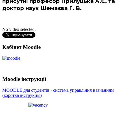
присутні професор Прилуцька А.Є. та
доктор наук Шемаєва Г. В.
No video selected.
Кабінет Moodle
Moodle інструкції
MOODLE для студентів - система управління навчанням
(коротка інструкція)