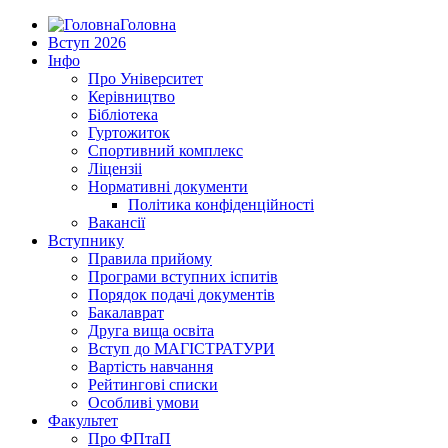
Головна
Вступ 2026
Інфо
Про Університет
Керівництво
Бібліотека
Гуртожиток
Спортивний комплекс
Ліцензіі
Нормативні документи
Політика конфіденційності
Вакансії
Вступнику
Правила прийому
Програми вступних іспитів
Порядок подачі документів
Бакалаврат
Друга вища освіта
Вступ до МАГІСТРАТУРИ
Вартість навчання
Рейтингові списки
Особливі умови
Факультет
Про ФПтаП