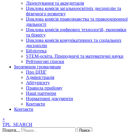
Ліцензування та акредитація
Циклова комісія загальноосвітніх дисциплін та
фізичного розвитку
Циклова комісія правознавства та правоохоронної
діяльності
Циклова комісія цифрових технологій, економіки
та бізнесу
Циклова комісія комунікативних та соціальних
дисциплін
Бібліотека
STEM-освіта. Природничі та математичні науки
Рейтингові списки
Іноземним громадянам
Про ЦПІГ
Адміністрація
Абітурієнту
Правила прийому
Наші партнери
Нормативні документи
Контакти
Контакти
×
TPL_SEARCH
Пошук...
Поиск