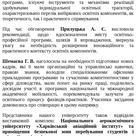
програми, існуючі інструменти та механізми реалізації
здобувачами індивідуальної освітньої траєкторії,
охарактеризовано перелік вибіркових освітніх компонентів, як
теоретичного, так і практичного спрямування.
Під час обговорення
Прилуцька А. Є.
висловила
рекомендації, щодо вдосконалення змісту освітньо-
професійної програми, шляхів її впровадження, звернула
увагу на необхідність розширення інноваційного та
практичного контексту освітніх компонентів.
Шемаєва Г. В.
наголосила на необхідності підготовки нових
кадрів, які б мали організаційні та управлінські навички,
правові знання, володіли спеціалізованими офісними
прикладними програмами та сучасними компетентностями у
сфері діловодства, мали попит на ринку праці, поділились
досвідом участі в програмах національної та міжнародної
академічної мобільності, порекомендувала залучати до
освітнього процесу фахівців-практиків. Учасники засідання
домовились про співпрацю в цьому напрямку.
Представники нашого університету також відвідали
виставковий комплекс
Національного аерокосмічного
університету «Харківський авіаційний інститут» та
приміщення безпекової зони перебування студентів і